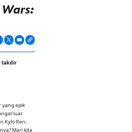
 Wars:
takdir
 yang epik
angat luar
n Kylo Ren,
ya? Mari kita