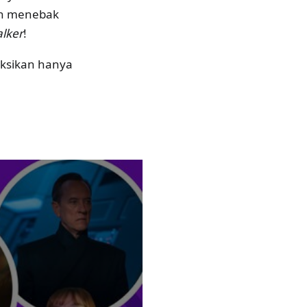
an menebak
alker
!
Saksikan hanya